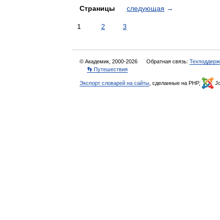
Страницы
следующая
→
1
2
3
© Академик, 2000-2026
Обратная связь:
Техподдерж
👣 Путешествия
Экспорт словарей на сайты
, сделанные на PHP,
Jo