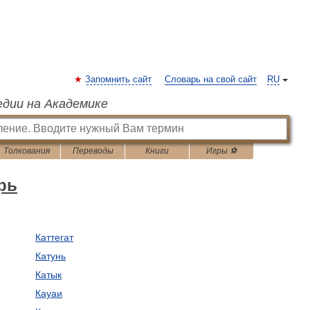
Запомнить сайт
Словарь на свой сайт
RU
едии на Академике
Толкования
Переводы
Книги
Игры ⚽
рь
Каттегат
Катунь
Катык
Кауаи