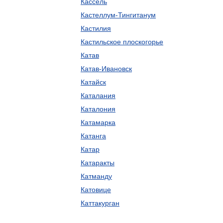
Кассель
Кастеллум-Тингитанум
Кастилия
Кастильское плоскогорье
Катав
Катав-Ивановск
Катайск
Каталания
Каталония
Катамарка
Катанга
Катар
Катаракты
Катманду
Катовице
Каттакурган