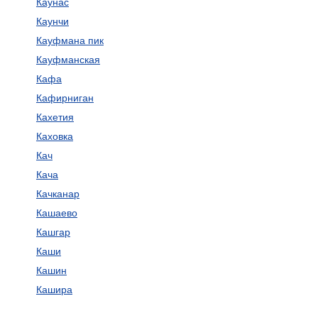
Каунас
Каунчи
Кауфмана пик
Кауфманская
Кафа
Кафирниган
Кахетия
Каховка
Кач
Кача
Качканар
Кашаево
Кашгар
Каши
Кашин
Кашира