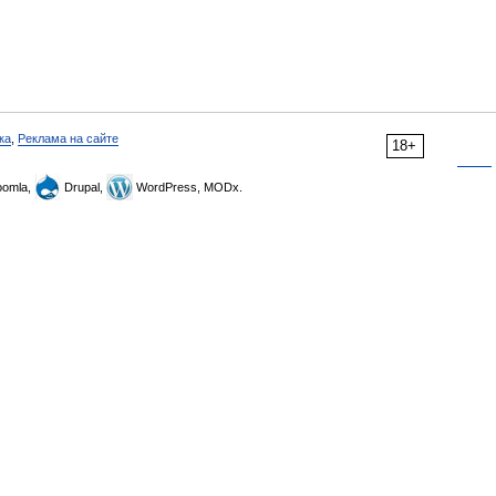
ка
,
Реклама на сайте
18+
omla,
Drupal,
WordPress, MODx.